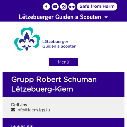
Lëtzebuerger Guiden a Scouten
Menü
Grupp Robert Schuman
Lëtzebuerg-Kiem
Dell Jos
info@kiem.lgs.lu
Iwwer eis