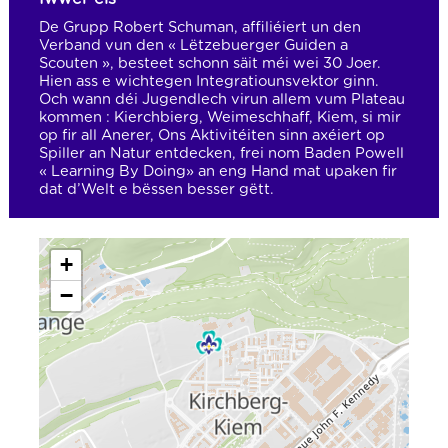
De Grupp Robert Schuman, affiliéiert un den
Verband vun den « Lëtzebuerger Guiden a
Scouten », besteet schonn säit méi wei 30 Joer.
Hien ass e wichtegen Integratiounsvektor ginn.
Och wann déi Jugendlech virun allem vum Plateau
kommen : Kierchbierg, Weimeschhaff, Kiem, si mir
op fir all Anerer, Ons Aktivitéiten sinn axéiert op
Spiller an Natur entdecken, frei nom Baden Powell
« Learning By Doing» an eng Hand mat upaken fir
dat d’Welt e bëssen besser gëtt.
+
−