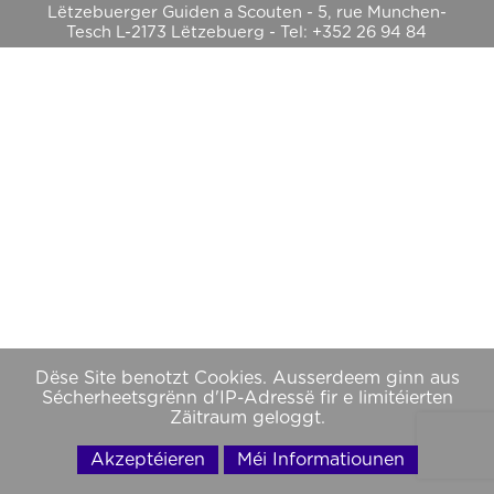
Lëtzebuerger Guiden a Scouten - 5, rue Munchen-
Tesch L-2173 Lëtzebuerg - Tel: +352 26 94 84
Dëse Site benotzt Cookies. Ausserdeem ginn aus
Sécherheetsgrënn d'IP-Adressë fir e limitéierten
Zäitraum geloggt.
Akzeptéieren
Méi Informatiounen